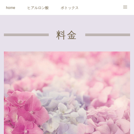
home
ヒアルロン酸
ボトックス
ビフォーアフター
料金
クリニック
ドクター
料金
X ( twitter )
アクセス
予約