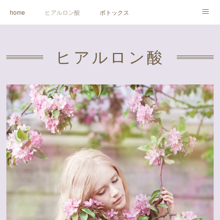
home
ヒアルロン酸
ボトックス
ビフォーアフター
料金
クリニック
ドクター
ヒアルロン酸
X ( twitter )
アクセス
予約