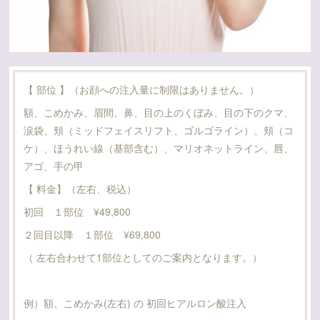
【 部位 】（お顔への注入量に制限はありません。）
額、こめかみ、眉間、鼻、目の上のくぼみ、目の下のクマ、
涙袋、頬（ミッドフェイスリフト、ゴルゴライン）、頬（コ
ケ）、ほうれい線（基部含む）、マリオネットライン、唇、
アゴ、手の甲
【 料金】（左右、税込）
初回 １部位 ¥49,800
２回目以降 １部位 ¥69,800
（ 左右合わせて1部位としてのご案内となります。）
例）額、こめかみ(左右) の 初回ヒアルロン酸注入