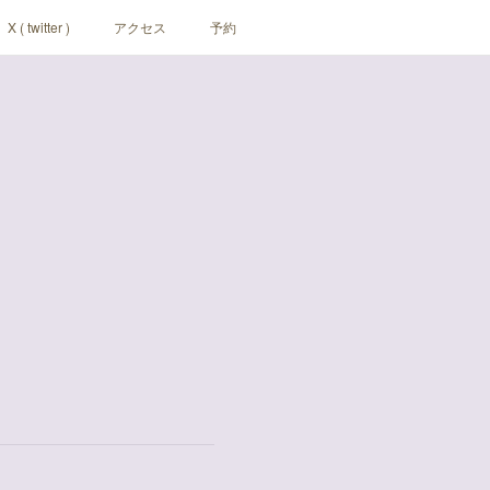
X ( twitter )
アクセス
予約