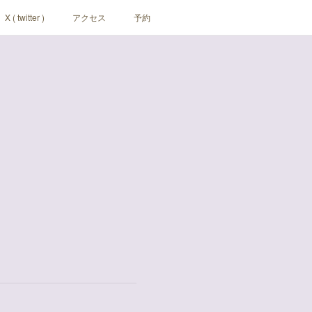
X ( twitter )
アクセス
予約